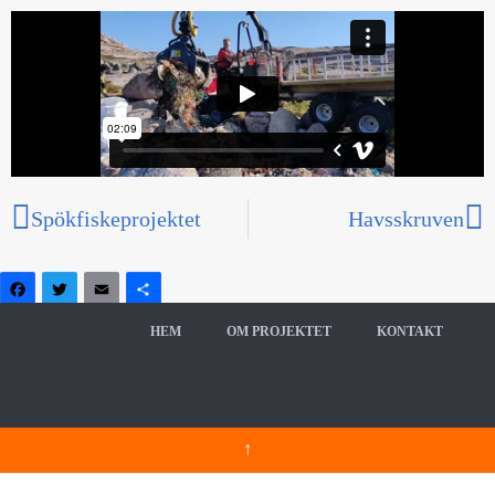
Spökfiskeprojektet
Havsskruven
Facebook
Twitter
Email
Dela
HEM
OM PROJEKTET
KONTAKT
↑
Om personuppgifter & cookies