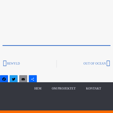
REWYLD
OUT OF OCEAN
Facebook
Twitter
Email
Dela
HEM
OM PROJEKTET
KONTAKT